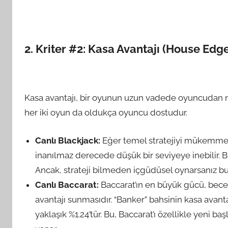
2. Kriter #2: Kasa Avantajı (House Edg
Kasa avantajı, bir oyunun uzun vadede oyuncudan 
her iki oyun da oldukça oyuncu dostudur.
Canlı Blackjack:
Eğer temel stratejiyi mükemmel b
inanılmaz derecede düşük bir seviyeye inebilir. B
Ancak, strateji bilmeden içgüdüsel oynarsanız bu o
Canlı Baccarat:
Baccarat’ın en büyük gücü, bece
avantajı sunmasıdır. “Banker” bahsinin kasa avanta
yaklaşık %1.24’tür. Bu, Baccarat’ı özellikle yeni ba