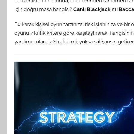
benzerliklerinin altında, birbirlerinden tamamen fark
için doğru masa hangisi?
Canlı Blackjack mi Bacca
Bu karar, kişisel oyun tarzınıza, risk iştahınıza ve bi
oyunu 7 kritik kritere göre karşılaştırarak, hangis
yardımcı olacak. Strateji mi, yoksa saf şansın getir