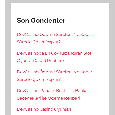
Son Gönderiler
DevCasino Ödeme Süreleri: Ne Kadar
Sürede Çekim Yapılır?
DevCasino’da En Çok Kazandıran Slot
Oyunları (2026 Rehberi)
DevCasino Ödeme Süreleri: Ne Kadar
Sürede Çekim Yapılır?
DevCasino: Papara, Kripto ve Banka
Seçenekleri ile Ödeme Rehberi
DevCasino Casino Oyunları