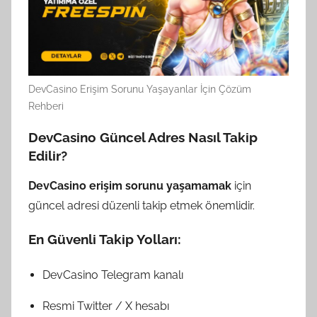
DevCasino Erişim Sorunu Yaşayanlar İçin Çözüm
Rehberi
DevCasino Güncel Adres Nasıl Takip
Edilir?
DevCasino erişim sorunu yaşamamak
için
güncel adresi düzenli takip etmek önemlidir.
En Güvenli Takip Yolları:
DevCasino Telegram kanalı
Resmi Twitter / X hesabı