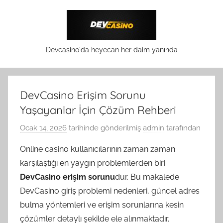
İçeriğe
atla
DevCasino
Devcasino'da heyecan her daim yanında
DevCasino Erişim Sorunu
Yaşayanlar İçin Çözüm Rehberi
Ocak 14, 2026
tarihinde gönderilmiş
admin
tarafından
Online casino kullanıcılarının zaman zaman
karşılaştığı en yaygın problemlerden biri
DevCasino erişim sorunu
dur. Bu makalede
DevCasino giriş problemi nedenleri, güncel adres
bulma yöntemleri ve erişim sorunlarına kesin
çözümler detaylı şekilde ele alınmaktadır.