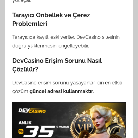
yol açar.
Tarayıcı Önbellek ve Çerez
Problemleri
Tarayıcıda kayıtlı eski veriler, DevCasino sitesinin
doğru yüklenmesini engelleyebilir.
DevCasino Erişim Sorunu Nasıl
Çözülür?
DevCasino erişim sorunu yaşayanlar için en etkili
çözüm
güncel adresi kullanmaktır
.