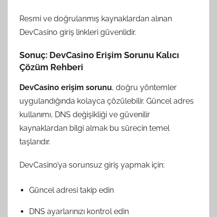
Resmi ve doğrulanmış kaynaklardan alınan
DevCasino giriş linkleri güvenlidir.
Sonuç: DevCasino Erişim Sorunu Kalıcı
Çözüm Rehberi
DevCasino erişim sorunu
, doğru yöntemler
uygulandığında kolayca çözülebilir. Güncel adres
kullanımı, DNS değişikliği ve güvenilir
kaynaklardan bilgi almak bu sürecin temel
taşlarıdır.
DevCasino’ya sorunsuz giriş yapmak için:
Güncel adresi takip edin
DNS ayarlarınızı kontrol edin