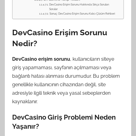
DevCasino Erişim Sorunu Hakkında Sıkça Sorulan
Sorular
Sonuç: DevCasino Erişim Sorunu Kalıcı Çözüm Rehberi
DevCasino Erişim Sorunu
Nedir?
DevCasino erişim sorunu
, kullanıcıların siteye
giriş yapamaması, sayfanın açılmaması veya
bağlantı hatası alınması durumudur. Bu problem
genellikle kullanıcının cihazından değil, site
adresiyle ilgili teknik veya yasal sebeplerden
kaynaklanır.
DevCasino Giriş Problemi Neden
Yaşanır?