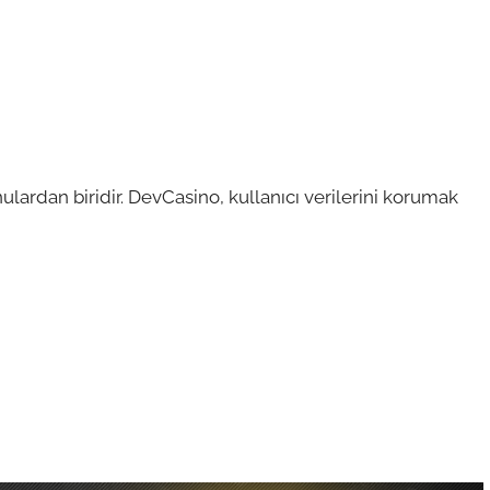
ulardan biridir. DevCasino, kullanıcı verilerini korumak