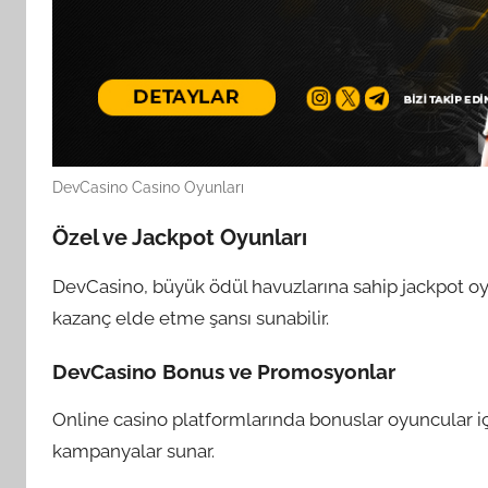
DevCasino Casino Oyunları
Özel ve Jackpot Oyunları
DevCasino, büyük ödül havuzlarına sahip jackpot oyun
kazanç elde etme şansı sunabilir.
DevCasino Bonus ve Promosyonlar
Online casino platformlarında bonuslar oyuncular iç
kampanyalar sunar.