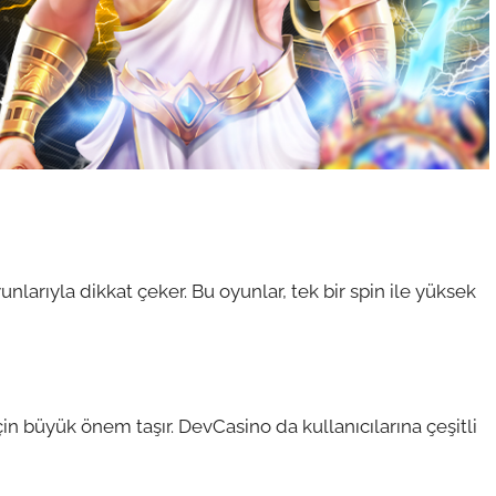
larıyla dikkat çeker. Bu oyunlar, tek bir spin ile yüksek
in büyük önem taşır. DevCasino da kullanıcılarına çeşitli