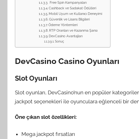
Free Spin Kampanyaları
Cashback ve Sadakat Ödülleri
Mobil Uyum ve Kullanıcı Deneyimi
Güvenlik ve Lisans Bilgileri
Ödeme Yöntemleri
RTP Oranları ve Kazanma Şansı
DevCasino Avantajları
Sonuç
DevCasino Casino Oyunları
Slot Oyunları
Slot oyunları, DevCasino’nun en popüler kategorileri
jackpot seçenekleri ile oyunculara eğlenceli bir de
Öne çıkan slot özellikleri:
Mega jackpot fırsatları