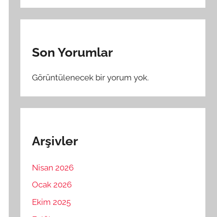
Son Yorumlar
Görüntülenecek bir yorum yok.
Arşivler
Nisan 2026
Ocak 2026
Ekim 2025