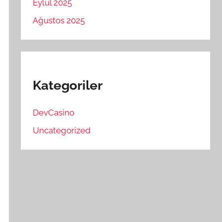
Eylül 2025
Ağustos 2025
Kategoriler
DevCasino
Uncategorized