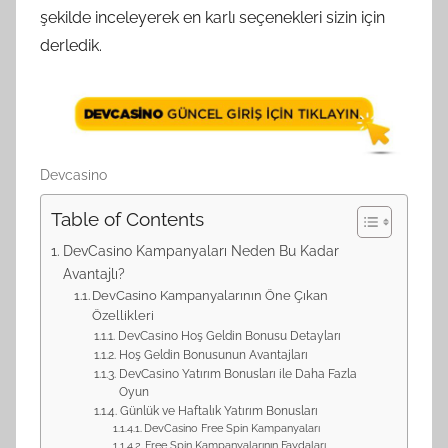
şekilde inceleyerek en karlı seçenekleri sizin için
derledik.
Devcasino
Table of Contents
DevCasino Kampanyaları Neden Bu Kadar
Avantajlı?
DevCasino Kampanyalarının Öne Çıkan
Özellikleri
DevCasino Hoş Geldin Bonusu Detayları
Hoş Geldin Bonusunun Avantajları
DevCasino Yatırım Bonusları ile Daha Fazla
Oyun
Günlük ve Haftalık Yatırım Bonusları
DevCasino Free Spin Kampanyaları
Free Spin Kampanyalarının Faydaları