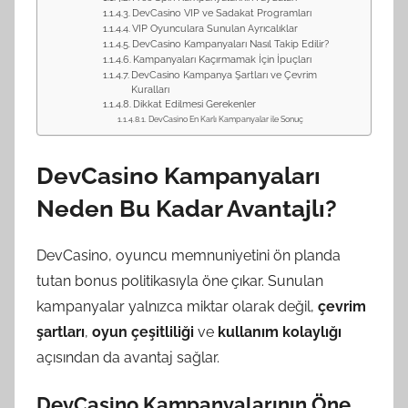
DevCasino VIP ve Sadakat Programları
VIP Oyunculara Sunulan Ayrıcalıklar
DevCasino Kampanyaları Nasıl Takip Edilir?
Kampanyaları Kaçırmamak İçin İpuçları
DevCasino Kampanya Şartları ve Çevrim
Kuralları
Dikkat Edilmesi Gerekenler
DevCasino En Karlı Kampanyalar ile Sonuç
DevCasino Kampanyaları
Neden Bu Kadar Avantajlı?
DevCasino, oyuncu memnuniyetini ön planda
tutan bonus politikasıyla öne çıkar. Sunulan
kampanyalar yalnızca miktar olarak değil,
çevrim
şartları
,
oyun çeşitliliği
ve
kullanım kolaylığı
açısından da avantaj sağlar.
DevCasino Kampanyalarının Öne