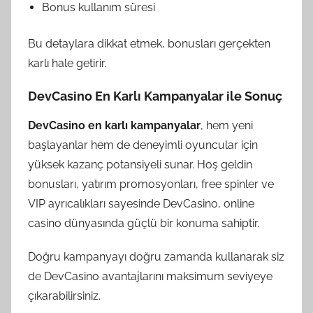
Bonus kullanım süresi
Bu detaylara dikkat etmek, bonusları gerçekten
karlı hale getirir.
DevCasino En Karlı Kampanyalar ile Sonuç
DevCasino en karlı kampanyalar
, hem yeni
başlayanlar hem de deneyimli oyuncular için
yüksek kazanç potansiyeli sunar. Hoş geldin
bonusları, yatırım promosyonları, free spinler ve
VIP ayrıcalıkları sayesinde DevCasino, online
casino dünyasında güçlü bir konuma sahiptir.
Doğru kampanyayı doğru zamanda kullanarak siz
de DevCasino avantajlarını maksimum seviyeye
çıkarabilirsiniz.