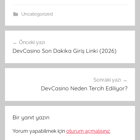
Uncategorized
Yazı
Önceki yazı
gezinmesi
DevCasino Son Dakika Giriş Linki (2026)
Sonraki yazı
DevCasino Neden Tercih Ediliyor?
Bir yanıt yazın
Yorum yapabilmek için
oturum açmalısınız
.