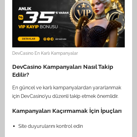
DevCasino En Karlı Kampanyalar
DevCasino Kampanyaları Nasıl Takip
Edilir?
En güncel ve karlı kampanyalardan yararlanmak
için DevCasino’yu düzenli takip etmek önemlidir.
Kampanyaları Kaçırmamak İçin İpuçları
Site duyurularını kontrol edin