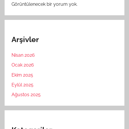
Görüntülenecek bir yorum yok.
Arşivler
Nisan 2026
Ocak 2026
Ekim 2025
Eylül 2025
Ağustos 2025