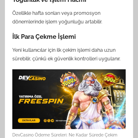
Özellikle hafta sonları veya promosyon
dönemlerinde işlem yoğunluğu artabilir.
İlk Para Çekme İşlemi
Yeni kullanıcılar için ilk çekim işlemi daha uzun
sürebilir, çünkü ek güvenlik kontrolleri uygulanır.
DevCasino Ödeme Süreleri: Ne Kadar Sürede Çekim