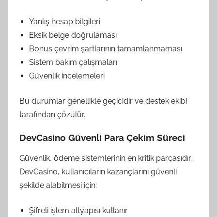
Yanlış hesap bilgileri
Eksik belge doğrulaması
Bonus çevrim şartlarının tamamlanmaması
Sistem bakım çalışmaları
Güvenlik incelemeleri
Bu durumlar genellikle geçicidir ve destek ekibi
tarafından çözülür.
DevCasino Güvenli Para Çekim Süreci
Güvenlik, ödeme sistemlerinin en kritik parçasıdır.
DevCasino, kullanıcıların kazançlarını güvenli
şekilde alabilmesi için:
Şifreli işlem altyapısı kullanır