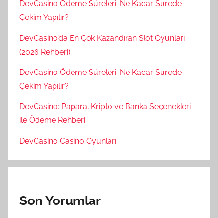
DevCasino Ödeme Süreleri: Ne Kadar Sürede
Çekim Yapılır?
DevCasino’da En Çok Kazandıran Slot Oyunları
(2026 Rehberi)
DevCasino Ödeme Süreleri: Ne Kadar Sürede
Çekim Yapılır?
DevCasino: Papara, Kripto ve Banka Seçenekleri
ile Ödeme Rehberi
DevCasino Casino Oyunları
Son Yorumlar