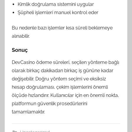
Kimlik doğrulama sistemini uygular
Şüpheli işlemleri manuel kontrol eder
Bu nedenle bazı işlemler kısa süreli beklemeye
alınabilir.
Sonuç
DevCasino ödeme süreleri, seçilen yönteme bağlı
olarak birkaç dakikadan birkaç iş gününe kadar
değişebilir. Doğru yöntem seçimi ve eksiksiz
hesap doğrulaması, çekim işlemlerini önemli
ölçüde hızlandırır. Kullanıcılar için en önemli nokta,
platformun güvenlik prosedürlerini
tamamlamaktır.